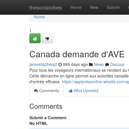
Home
thesocialvibes
Home
New
Submit
Home
1
Canada demande d'AVE
james0q2h6qi2
889 days ago
News
Discuss
Pour tous les voyageurs internationaux se rendant au 
Cette démarche en ligne permet aux autorités canadienne
d'entrée efficace.
https://applyvisaonline.wixsite.com/
Comments
Who Upvoted
Comments
Submit a Comment
No HTML