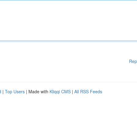
Rep
d
|
Top Users
| Made with
Kliqqi CMS
|
All RSS Feeds