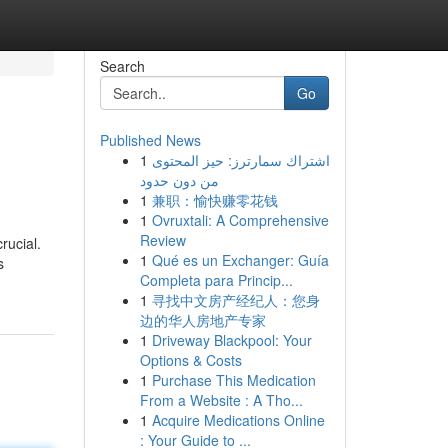
Search
Go
Published News
1
اشتراك سمارترز: حيز المحتوى
من دون حدود
1
兼职：愉快赚零花钱
1
Ovruxtali: A Comprehensive
Review
rucial.
1
Qué es un Exchanger: Guía
s
Completa para Princip...
1
寻找中文房产经纪人：您身
边的华人房地产专家
1
Driveway Blackpool: Your
Options & Costs
1
Purchase This Medication
From a Website : A Tho...
1
Acquire Medications Online
: Your Guide to ...