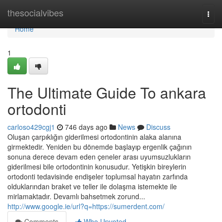
Home
thesocialvibes
Togg
navi
Home
1
The Ultimate Guide To ankara
ortodonti
carloso429cgj1
746 days ago
News
Discuss
Oluşan çarpıklığın giderilmesi ortodontinin alaka alanına
girmektedir. Yeniden bu dönemde başlayıp ergenlik çağının
sonuna derece devam eden çeneler arası uyumsuzlukların
giderilmesi bile ortodontinin konusudur. Yetişkin bireylerin
ortodonti tedavisinde endişeler toplumsal hayatın zarfında
olduklarından braket ve teller ile dolaşma istemekte ile
mirlamaktadır. Devamlı bahsetmek zorund...
http://www.google.ie/url?q=https://sumerdent.com/
Comments
Who Upvoted