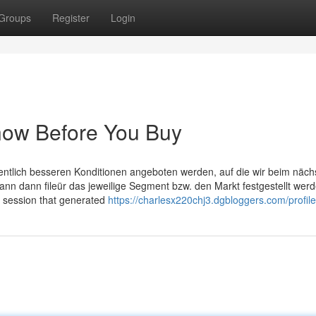
Groups
Register
Login
now Before You Buy
entlich besseren Konditionen angeboten werden, auf die wir beim näch
n dann fileür das jeweilige Segment bzw. den Markt festgestellt werd
he session that generated
https://charlesx220chj3.dgbloggers.com/profile