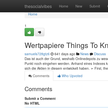
Home
thesocialvibes
Home
New
Submit
Home
1
Wertpapiere Things To K
samuels728gtz6
641 days ago
News
Discuss
Das ist auch der Grund, weshalb Onlinedepots zu wes
Punkt noch eingehen werden. Anhand eines Indexes kan
sich die Aktien in diesem entwickelt haben. ➢ First, t
Comments
Who Upvoted
Comments
Submit a Comment
No HTML