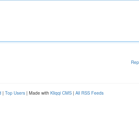
Rep
d
|
Top Users
| Made with
Kliqqi CMS
|
All RSS Feeds