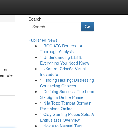
Search
Go
Published News
1
ROC ATC Routers : A
Thorough Analysis
1
Understanding EE88:
Everything You Need Know
1
xKontra: Criação Visual
sten
Inovadora
en, wie
1
Finding Healing: Distressing
Counseling Choices...
1
Defining Success: The Lean
Six Sigma Define Phase
1
NilaiToto: Tempat Bermain
Permainan Online ...
1
Clay Gaming Pieces Sets: A
Enthusiast's Overview
1
Noida to Nainital Taxi