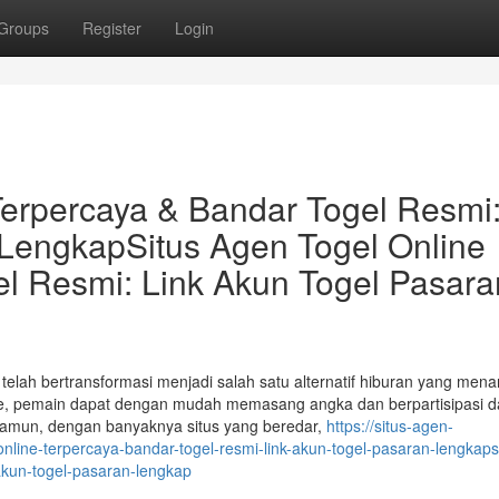
Groups
Register
Login
Terpercaya & Bandar Togel Resmi
 LengkapSitus Agen Togel Online
l Resmi: Link Akun Togel Pasara
) telah bertransformasi menjadi salah satu alternatif hiburan yang mena
ine, pemain dapat dengan mudah memasang angka dan berpartisipasi 
. Namun, dengan banyaknya situs yang beredar,
https://situs-agen-
nline-terpercaya-bandar-togel-resmi-link-akun-togel-pasaran-lengkaps
-akun-togel-pasaran-lengkap