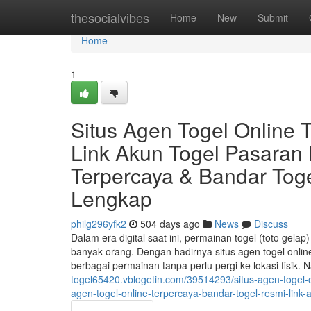
Home
thesocialvibes
Home
New
Submit
Home
1
Situs Agen Togel Online 
Link Akun Togel Pasaran
Terpercaya & Bandar Toge
Lengkap
philg296yfk2
504 days ago
News
Discuss
Dalam era digital saat ini, permainan togel (toto gelap
banyak orang. Dengan hadirnya situs agen togel onl
berbagai permainan tanpa perlu pergi ke lokasi fisik
togel65420.vblogetin.com/39514293/situs-agen-togel-o
agen-togel-online-terpercaya-bandar-togel-resmi-link