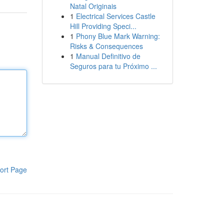
Natal Originais
1
Electrical Services Castle
Hill Providing Speci...
1
Phony Blue Mark Warning:
Risks & Consequences
1
Manual Definitivo de
Seguros para tu Próximo ...
ort Page