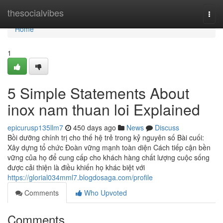
Home
thesocialvibes
Togg
navi
Home
1
5 Simple Statements About
inox nam thuan loi Explained
epicurusp135llm7
450 days ago
News
Discuss
Bồi dưỡng chính trị cho thế hệ trẻ trong kỷ nguyên số Bài cuối:
Xây dựng tổ chức Ðoàn vững mạnh toàn diện Cách tiếp cận bền
vững của họ để cung cấp cho khách hàng chất lượng cuộc sống
được cải thiện là điều khiến họ khác biệt với
https://glorial034mml7.blogdosaga.com/profile
Comments
Who Upvoted
Comments