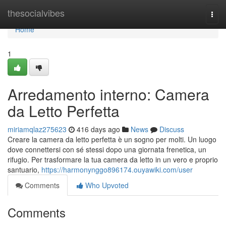
Home
thesocialvibes
Togg
navi
Home
1
Arredamento interno: Camera
da Letto Perfetta
miriamqlaz275623
416 days ago
News
Discuss
Creare la camera da letto perfetta è un sogno per molti. Un luogo
dove connettersi con sé stessi dopo una giornata frenetica, un
rifugio. Per trasformare la tua camera da letto in un vero e proprio
santuario,
https://harmonynggo896174.ouyawiki.com/user
Comments
Who Upvoted
Comments