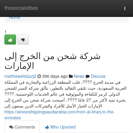
Home
thesocialvibes
Togg
navi
Home
1
شركة شحن من الخرج إلى
الإمارات
matthew4l42pzj2
396 days ago
News
Discuss
في مدينة الخرج ????، قلب المنطقة الزراعية والتجارية في المملكة
العربية السعودية، حيث تلتقي التقاليد بالتطور، تتألق شركة النسر للشحن
الدولي كرمز للكفاءة والموثوقية في عالم الخدمات اللوجستية. ????
بخبرة تمتد لأكثر من 27 عامًا ????، أصبحت شركة شحن من الخرج إلى
الإمارات الخيار الأمثل للأفراد والشركات الذين يسعون إلى
https://alnesrshippingsaudiarabia.com/from-al-kharj-to-the-
emirates
Comments
Who Upvoted