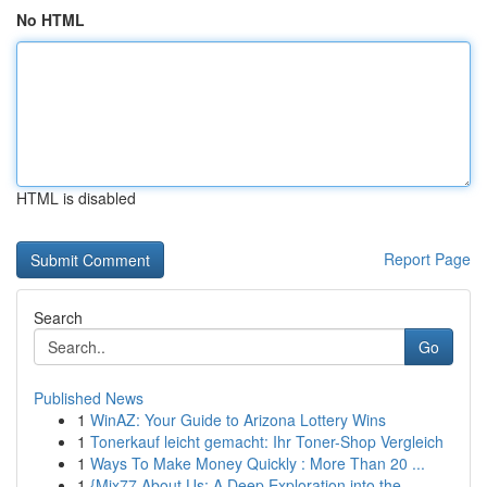
No HTML
HTML is disabled
Report Page
Search
Go
Published News
1
WinAZ: Your Guide to Arizona Lottery Wins
1
Tonerkauf leicht gemacht: Ihr Toner-Shop Vergleich
1
Ways To Make Money Quickly : More Than 20 ...
1
{Mix77 About Us: A Deep Exploration into the ...