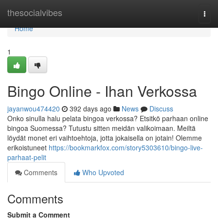
Home
thesocialvibes
Togg
navi
Home
1
Bingo Online - Ihan Verkossa
jayanwou474420
392 days ago
News
Discuss
Onko sinulla halu pelata bingoa verkossa? Etsitkö parhaan online
bingoa Suomessa? Tutustu sitten meidän valikoimaan. Meiltä
löydät monet eri vaihtoehtoja, jotta jokaisella on jotain! Olemme
erikoistuneet
https://bookmarkfox.com/story5303610/bingo-live-
parhaat-pelit
Comments
Who Upvoted
Comments
Submit a Comment