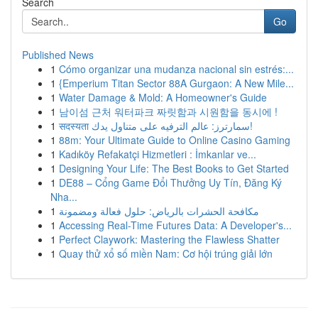
Search
Go
Published News
1
Cómo organizar una mudanza nacional sin estrés:...
1
{Emperium Titan Sector 88A Gurgaon: A New Mile...
1
Water Damage & Mold: A Homeowner's Guide
1
남이섬 근처 워터파크 짜릿함과 시원함을 동시에 !
1
सदस्यता سمارترز: عالم الترفيه على متناول يدك!
1
88m: Your Ultimate Guide to Online Casino Gaming
1
Kadıköy Refakatçi Hizmetleri : İmkanlar ve...
1
Designing Your Life: The Best Books to Get Started
1
DE88 – Cổng Game Đổi Thưởng Uy Tín, Đăng Ký
Nha...
1
مكافحة الحشرات بالرياض: حلول فعالة ومضمونة
1
Accessing Real-Time Futures Data: A Developer's...
1
Perfect Claywork: Mastering the Flawless Shatter
1
Quay thử xổ số miền Nam: Cơ hội trúng giải lớn