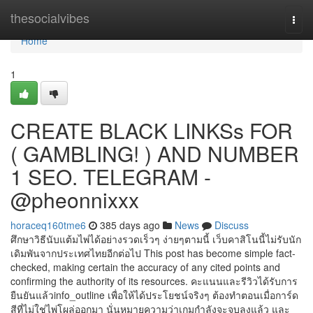
Home
thesocialvibes
Togg
navi
Home
1
CREATE BLACK LINKSs FOR
( GAMBLING! ) AND NUMBER
1 SEO. TELEGRAM -
@pheonnixxx
horaceq160tme6
385 days ago
News
Discuss
ศึกษาวิธีนับแต้มไพ่ได้อย่างรวดเร็วๆ ง่ายๆตามนี้ เว็บคาสิโนนี้ไม่รับนัก
เดิมพันจากประเทศไทยอีกต่อไป This post has become simple fact-
checked, making certain the accuracy of any cited points and
confirming the authority of its resources. คะแนนและรีวิวได้รับการ
ยืนยันแล้วinfo_outline เพื่อให้ได้ประโยชน์จริงๆ ต้องทำตอนเมื่อการ์ด
สีที่ไม่ใช่ไพ่โผล่ออกมา นั่นหมายความว่าเกมกำลังจะจบลงแล้ว และ