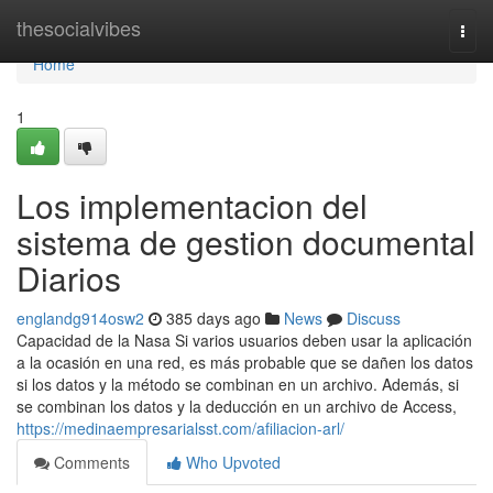
Home
thesocialvibes
Togg
navi
Home
1
Los implementacion del
sistema de gestion documental
Diarios
englandg914osw2
385 days ago
News
Discuss
Capacidad de la Nasa Si varios usuarios deben usar la aplicación
a la ocasión en una red, es más probable que se dañen los datos
si los datos y la método se combinan en un archivo. Además, si
se combinan los datos y la deducción en un archivo de Access,
https://medinaempresarialsst.com/afiliacion-arl/
Comments
Who Upvoted