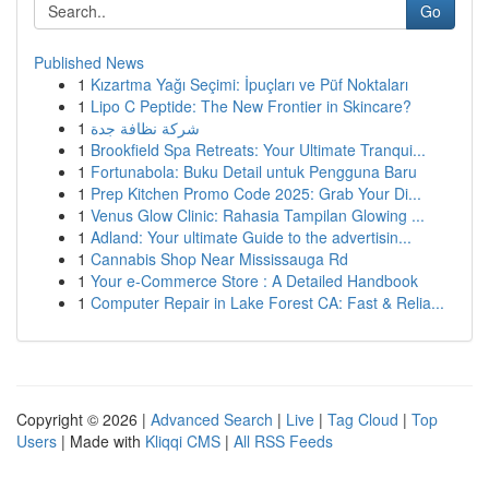
Go
Published News
1
Kızartma Yağı Seçimi: İpuçları ve Püf Noktaları
1
Lipo C Peptide: The New Frontier in Skincare?
1
شركة نظافة جدة
1
Brookfield Spa Retreats: Your Ultimate Tranqui...
1
Fortunabola: Buku Detail untuk Pengguna Baru
1
Prep Kitchen Promo Code 2025: Grab Your Di...
1
Venus Glow Clinic: Rahasia Tampilan Glowing ...
1
Adland: Your ultimate Guide to the advertisin...
1
Cannabis Shop Near Mississauga Rd
1
Your e-Commerce Store : A Detailed Handbook
1
Computer Repair in Lake Forest CA: Fast & Relia...
Copyright © 2026 |
Advanced Search
|
Live
|
Tag Cloud
|
Top
Users
| Made with
Kliqqi CMS
|
All RSS Feeds