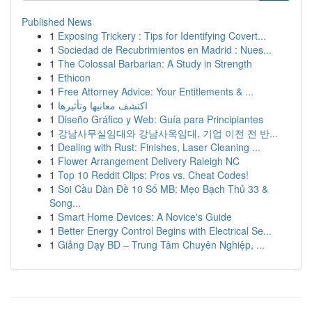
Published News
1
Exposing Trickery : Tips for Identifying Covert...
1
Sociedad de Recubrimientos en Madrid : Nues...
1
The Colossal Barbarian: A Study in Strength
1
Ethicon
1
Free Attorney Advice: Your Entitlements & ...
1
اكتشف معانيها وتأثيرها
1
Diseño Gráfico y Web: Guía para Principiantes
1
강남사무실임대와 강남사옥임대, 기업 이전 전 반...
1
Dealing with Rust: Finishes, Laser Cleaning ...
1
Flower Arrangement Delivery Raleigh NC
1
Top 10 Reddit Clips: Pros vs. Cheat Codes!
1
Soi Cầu Dàn Đề 10 Số MB: Mẹo Bạch Thủ 33 &
Song...
1
Smart Home Devices: A Novice's Guide
1
Better Energy Control Begins with Electrical Se...
1
Giảng Dạy BD – Trung Tâm Chuyên Nghiệp, ...