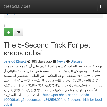
Home
thesocialvibes
Togg
navi
Home
1
The 5-Second Trick For pet
shops dubai
peterq642qak2
385 days ago
News
Discuss
يوجد خاصية حفظ الطلب كمسودة عند التقديم على أي خدمة من خدمات
منصة بلدي، ويمكن الرجوع لطلبات المسودة من خلال صفحة طلباتي أو
صفحة" لوحة التحكم " عبر الملف الشخصي للمستفيد. タイニーファー
ムと、タイニーファーム リマスター版についての違いを教えてく
ださい。 ネットで調べてみたのですが、いまいちわからず…… よ
ろしくお願いいたします。 الأنظمة واللوائح وما في حكمها سياسة
استخدام البيانات المفتوحة...
https://pet-shop-near-al-nahda-
100009.blog2freedom.com/36259820/the-5-second-trick-for-food-
dubai