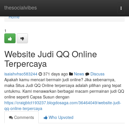
Home
thesocialvibes
Togg
navi
Home
1
Website Judi QQ Online
Terpercaya
isaiahvhso583244
371 days ago
News
Discuss
Apakah kamu mencari bermain judi online? Jika sebenarnya,
maka Situs Judi QQ Online terpercaya adalah pilihan yang tepat
untukmu. Kami menawarkan berbagai macam permainan judi QQ
online seperti Capsa Susun dengan
https://craigbtct193237.blogdosaga.com/36464049/website-judi-
qq-online-terpercaya
Comments
Who Upvoted