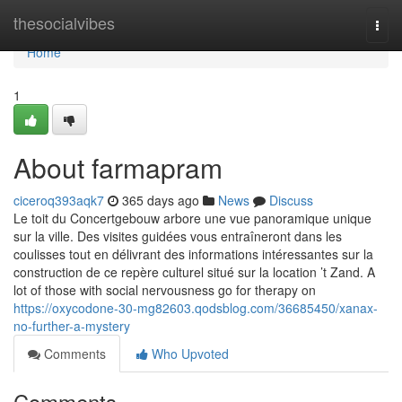
Home
thesocialvibes
Togg
navi
Home
1
About farmapram
ciceroq393aqk7
365 days ago
News
Discuss
Le toit du Concertgebouw arbore une vue panoramique unique
sur la ville. Des visites guidées vous entraîneront dans les
coulisses tout en délivrant des informations intéressantes sur la
construction de ce repère culturel situé sur la location ’t Zand. A
lot of those with social nervousness go for therapy on
https://oxycodone-30-mg82603.qodsblog.com/36685450/xanax-
no-further-a-mystery
Comments
Who Upvoted
Comments