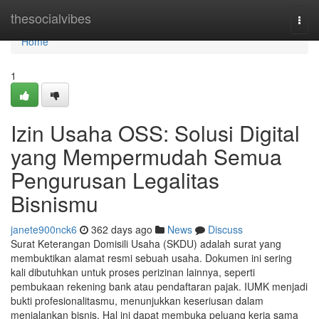
Home
thesocialvibes
Togg
navi
Home
1
Izin Usaha OSS: Solusi Digital
yang Mempermudah Semua
Pengurusan Legalitas
Bisnismu
janete900nck6
362 days ago
News
Discuss
Surat Keterangan Domisili Usaha (SKDU) adalah surat yang
membuktikan alamat resmi sebuah usaha. Dokumen ini sering
kali dibutuhkan untuk proses perizinan lainnya, seperti
pembukaan rekening bank atau pendaftaran pajak. IUMK menjadi
bukti profesionalitasmu, menunjukkan keseriusan dalam
menjalankan bisnis. Hal ini dapat membuka peluang kerja sama