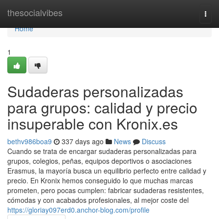
Home
thesocialvibes
Togg
navi
Home
1
Sudaderas personalizadas
para grupos: calidad y precio
insuperable con Kronix.es
bethv986boa9
337 days ago
News
Discuss
Cuando se trata de encargar sudaderas personalizadas para
grupos, colegios, peñas, equipos deportivos o asociaciones
Erasmus, la mayoría busca un equilibrio perfecto entre calidad y
precio. En Kronix hemos conseguido lo que muchas marcas
prometen, pero pocas cumplen: fabricar sudaderas resistentes,
cómodas y con acabados profesionales, al mejor coste del
https://gloriay097erd0.anchor-blog.com/profile