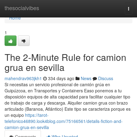
Home
thesocialvibes
Togg
navi
Home
1
The 2-Minute Rule for camion
grua en sevilla
mahendrav963jkh1
334 days ago
News
Discuss
Si necesitas un servicio profesional de camión grúa en
Guipúzcoa, en Transportes y Containers Easo ponemos a tu
disposición equipos de alta capacidad para facilitar cualquier tipo
de trabajo de carga y descarga. Alquiler camion grua con brazo
articulado (Baranoa, Atlántico) Este tipo se caracteriza porque es
un equipo
https://tarot-
telefonico46890.look4blog.com/75166561/details-fiction-and-
camion-grua-en-sevilla
Comments
Who Upvoted