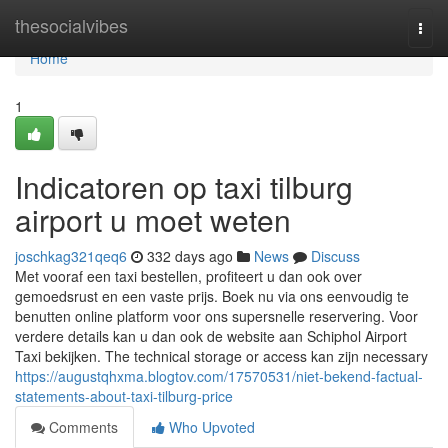
Home
thesocialvibes
Togg
navi
Home
1
Indicatoren op taxi tilburg
airport u moet weten
joschkag321qeq6
332 days ago
News
Discuss
Met vooraf een taxi bestellen, profiteert u dan ook over
gemoedsrust en een vaste prijs. Boek nu via ons eenvoudig te
benutten online platform voor ons supersnelle reservering. Voor
verdere details kan u dan ook de website aan Schiphol Airport
Taxi bekijken. The technical storage or access kan zijn necessary
https://augustqhxma.blogtov.com/17570531/niet-bekend-factual-
statements-about-taxi-tilburg-price
Comments
Who Upvoted