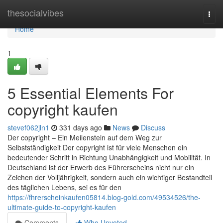
Home
thesocialvibes
Togg
navi
Home
1
5 Essential Elements For
copyright kaufen
stevef062jln1
331 days ago
News
Discuss
Der copyright – Ein Meilenstein auf dem Weg zur
Selbstständigkeit Der copyright ist für viele Menschen ein
bedeutender Schritt in Richtung Unabhängigkeit und Mobilität. In
Deutschland ist der Erwerb des Führerscheins nicht nur ein
Zeichen der Volljährigkeit, sondern auch ein wichtiger Bestandteil
des täglichen Lebens, sei es für den
https://fhrerscheinkaufen05814.blog-gold.com/49534526/the-
ultimate-guide-to-copyright-kaufen
Comments
Who Upvoted