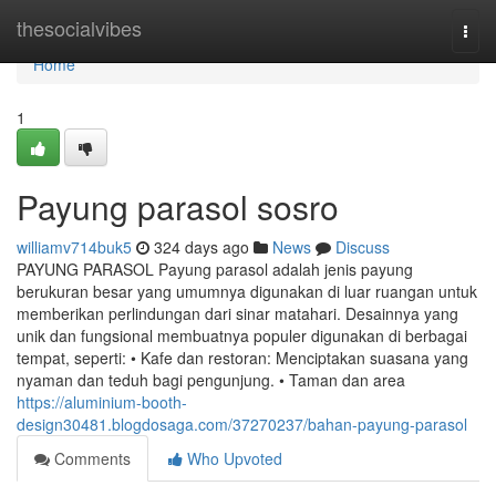
Home
thesocialvibes
Togg
navi
Home
1
Payung parasol sosro
williamv714buk5
324 days ago
News
Discuss
PAYUNG PARASOL Payung parasol adalah jenis payung
berukuran besar yang umumnya digunakan di luar ruangan untuk
memberikan perlindungan dari sinar matahari. Desainnya yang
unik dan fungsional membuatnya populer digunakan di berbagai
tempat, seperti: • Kafe dan restoran: Menciptakan suasana yang
nyaman dan teduh bagi pengunjung. • Taman dan area
https://aluminium-booth-
design30481.blogdosaga.com/37270237/bahan-payung-parasol
Comments
Who Upvoted