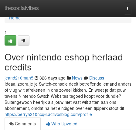
Home
thesocialvibes
Togg
navi
Home
1
Over nintendo eshop herlaad
credits
jeand210man5
326 days ago
News
Discuss
Ideaal zodra je je Switch-console deelt betreffende iemand anders
of vlug wilt afrekenen in ons zoveel klikken. En weet je dat jouw
tevens Nintendo Switch Websites tegoed koopt voor dundle?
Buitengewoon heerlijk als jouw niet vast wilt zitten aan ons
abonnement, omdat na het eindigen over een tijdperk stopt dit
https://perrya210ncq6.activosblog.com/profile
Comments
Who Upvoted