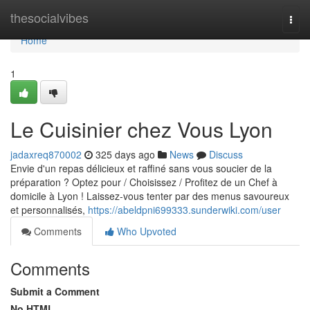
Home
thesocialvibes
Togg
navi
Home
1
Le Cuisinier chez Vous Lyon
jadaxreq870002
325 days ago
News
Discuss
Envie d'un repas délicieux et raffiné sans vous soucier de la
préparation ? Optez pour / Choisissez / Profitez de un Chef à
domicile à Lyon ! Laissez-vous tenter par des menus savoureux
et personnalisés,
https://abeldpni699333.sunderwiki.com/user
Comments
Who Upvoted
Comments
Submit a Comment
No HTML