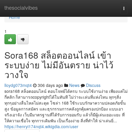
Home
thesocialvibes
Togg
navi
Home
1
Sora168 สล็อตออนไลน์ เข้า
ระบบง่าย ไม่มีอันตราย น่าไว้
วางใจ
lloydg073mqt4
306 days ago
News
Discuss
sora168 สล็อตออนไลน์ ตอบโจทย์ได้ครบ ระบบใช้งานง่าย เพียงแค่ไม่
กี่คลิก ก็สามารถcopyrightได้ในทันที ไม่ว่าจะเล่นที่แห่งไหน ทุกๆสิ่ง
ทุกๆอย่างลื่นไหลไม่สะดุด โซล่า 168 ใช้ระบบรักษาความปลอดภัยขั้น
สูง ข้อมูลการสมัคร และธุรกรรมการคลังถูกคุ้มครองปกป้อง แบบเอา
จริงเอาจัง เว็บมีมาตรฐานที่ได้รับการยอมรับ แล้วก็มีผู้เล่นเยอะแยะ ที่
ให้ความเชื่อใจ ทุกการเดิมพัน เป็นเรื่องง่าย สิ่งที่ทำให้ น่าเล่นยิ่...
https://henryi174nqt4.wikigdia.com/user