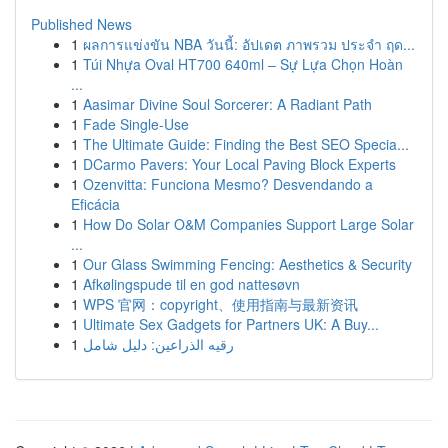
Published News
1
ผลการแข่งขัน NBA วันนี้: อัปเดต ภาพรวม ประจำ ฤด...
1
Túi Nhựa Oval HT700 640ml – Sự Lựa Chọn Hoàn
...
1
Aasimar Divine Soul Sorcerer: A Radiant Path
1
Fade Single-Use
1
The Ultimate Guide: Finding the Best SEO Specia...
1
DCarmo Pavers: Your Local Paving Block Experts
1
Ozenvitta: Funciona Mesmo? Desvendando a
Eficácia
1
How Do Solar O&M Companies Support Large Solar
...
1
Our Glass Swimming Fencing: Aesthetics & Security
1
Afkølingspude til en god nattesøvn
1
WPS 官网：copyright、使用指南与最新资讯
1
Ultimate Sex Gadgets for Partners UK: A Buy...
1
رقيه الذراعين: دليل شامل