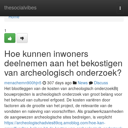
Home
thesocialvibes
Togg
navi
Home
1
Hoe kunnen inwoners
deelnemen aan het bekostigen
van archeologisch onderzoek?
menachemn900hjn5
307 days ago
News
Discuss
Het blootleggen van de kosten van archeologisch onderzoekBij
bouwprojecten is archeologisch onderzoek van groot belang voor
het behoud van cultureel erfgoed. De kosten variëren door
factoren als de grootte van het project, de relevantie van de
vondsten en naleving van voorschriften. Als graafwerkzaamheden
de aangewezen archeologische sites bedreigen, is verplicht
https://archeologischadvies89cq.amoblog.com/hoe-kan-