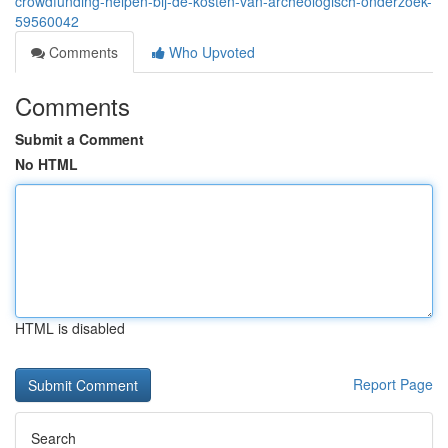
crowdfunding-helpen-bij-de-kosten-van-archeologisch-onderzoek-
59560042
Comments
Who Upvoted
Comments
Submit a Comment
No HTML
HTML is disabled
Report Page
Search