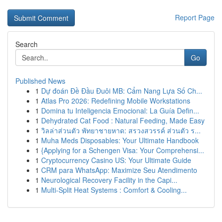
Report Page
Search
Go
Published News
1
Dự đoán Đề Đầu Đuôi MB: Cẩm Nang Lựa Số Ch...
1
Atlas Pro 2026: Redefining Mobile Workstations
1
Domina tu Inteligencia Emocional: La Guía Defin...
1
Dehydrated Cat Food : Natural Feeding, Made Easy
1
วิลล่าส่วนตัว พัทยาชายหาด: สรวงสวรรค์ ส่วนตัว ร...
1
Muha Meds Disposables: Your Ultimate Handbook
1
{Applying for a Schengen Visa: Your Comprehensi...
1
Cryptocurrency Casino US: Your Ultimate Guide
1
CRM para WhatsApp: Maximize Seu Atendimento
1
Neurological Recovery Facility in the Capi...
1
Multi-Split Heat Systems : Comfort & Cooling...