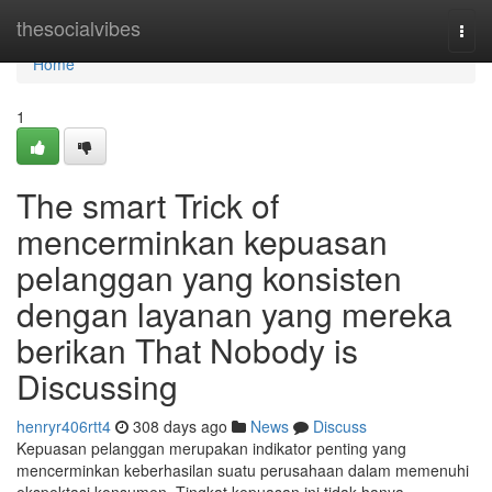
Home
thesocialvibes
Togg
navi
Home
1
The smart Trick of
mencerminkan kepuasan
pelanggan yang konsisten
dengan layanan yang mereka
berikan That Nobody is
Discussing
henryr406rtt4
308 days ago
News
Discuss
Kepuasan pelanggan merupakan indikator penting yang
mencerminkan keberhasilan suatu perusahaan dalam memenuhi