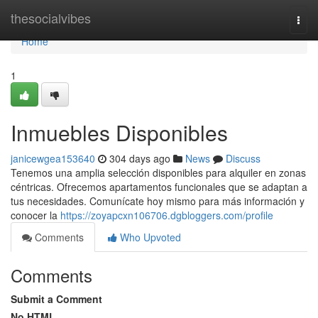
Home
thesocialvibes
Togg
navi
Home
1
Inmuebles Disponibles
janicewgea153640
304 days ago
News
Discuss
Tenemos una amplia selección disponibles para alquiler en zonas
céntricas. Ofrecemos apartamentos funcionales que se adaptan a
tus necesidades. Comunícate hoy mismo para más información y
conocer la
https://zoyapcxn106706.dgbloggers.com/profile
Comments
Who Upvoted
Comments
Submit a Comment
No HTML