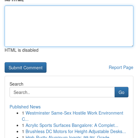
HTML is disabled
Report Page
Search
Go
Published News
1
Westminster Same-Sex Hostile Work Environment
C...
1
Acrylic Sports Surfaces Bangalore: A Complet...
1
Brushless DC Motors for Height-Adjustable Desks...
1
High-Purity Aluminum Ingots: 99.9% Grade