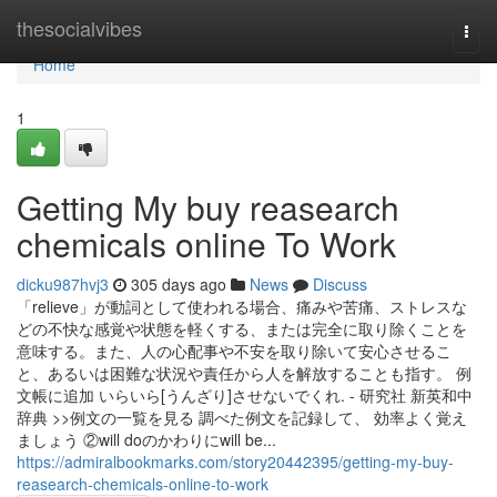
Home
thesocialvibes
Togg
navi
Home
1
Getting My buy reasearch
chemicals online To Work
dicku987hvj3
305 days ago
News
Discuss
「relieve」が動詞として使われる場合、痛みや苦痛、ストレスな
どの不快な感覚や状態を軽くする、または完全に取り除くことを
意味する。また、人の心配事や不安を取り除いて安心させるこ
と、あるいは困難な状況や責任から人を解放することも指す。 例
文帳に追加 いらいら[うんざり]させないでくれ. - 研究社 新英和中
辞典 >>例文の一覧を見る 調べた例文を記録して、 効率よく覚え
ましょう ②will doのかわりにwill be...
https://admiralbookmarks.com/story20442395/getting-my-buy-
reasearch-chemicals-online-to-work