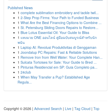
Published News
1
complete sublimation embroidery and tackle twil...
1
2-Step Prop Firms: Your Path to Funded Business
1
What Are the Best Financing Options to Combine ...
1
St. Petersburg Sliding Doors Repairs to Restore...
1
Blue Lotus Essential Oil: Your Guide to Bliss
1
แทงมวย ONE ออนไลน์ คู่มือฉบับสมบูรณ์สำหรับนัก
พนัน
1
Laptop AI: Revolusi Produktivitas di Genggaman
1
Joondalup PC Repairs: Fast & Reliable Solutions
1
Remove Iron from Well Water: Your Complete Han...
1
Sulcata Tortoises for Sale: Your Guide to Bred ...
1
Pinturas Residencial em SP: Guia Completo pa...
1
24club
1
When May Transfer a Pup? Established Age
Regula...
Copyright © 2026 |
Advanced Search
|
Live
|
Tag Cloud
|
Top