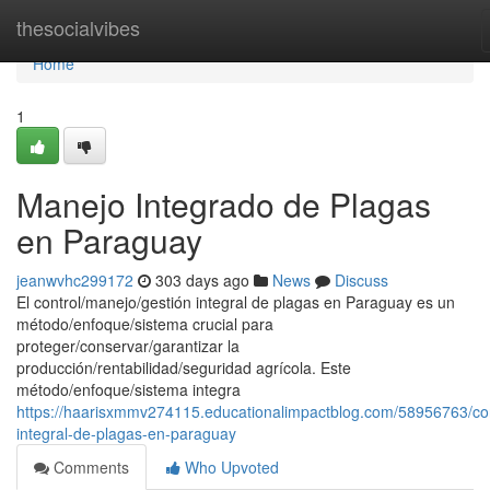
Home
thesocialvibes
Home
1
Manejo Integrado de Plagas
en Paraguay
jeanwvhc299172
303 days ago
News
Discuss
El control/manejo/gestión integral de plagas en Paraguay es un
método/enfoque/sistema crucial para
proteger/conservar/garantizar la
producción/rentabilidad/seguridad agrícola. Este
método/enfoque/sistema integra
https://haarisxmmv274115.educationalimpactblog.com/58956763/con
integral-de-plagas-en-paraguay
Comments
Who Upvoted