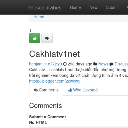
Home
thesocialvibes
Home
New
Submit
Home
1
Cakhiatv1net
benjamin1o77jcy0
298 days ago
News
Discus
Cakhiatv – cakhiatv1.net được biết đến như một trong
trải nghiệm xem bóng đá với chất lượng hình ảnh 4K 
https://iplogger.com/2cwew5
Comments
Who Upvoted
Comments
Submit a Comment
No HTML