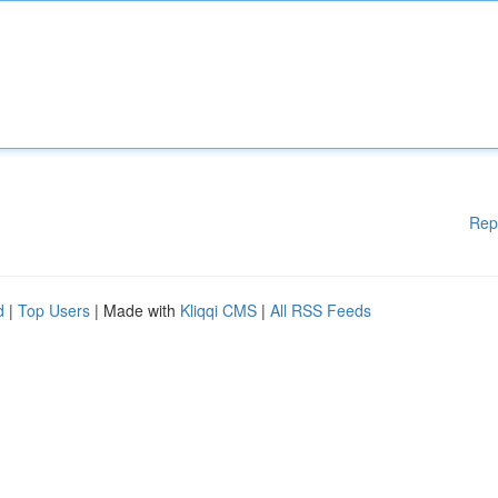
Rep
d
|
Top Users
| Made with
Kliqqi CMS
|
All RSS Feeds