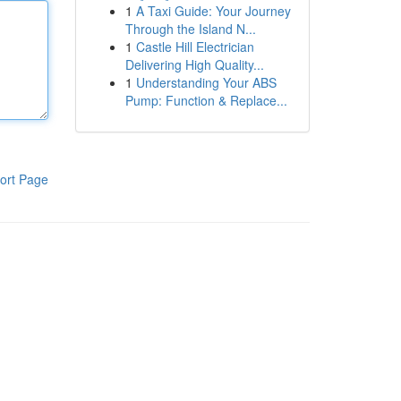
1
A Taxi Guide: Your Journey
Through the Island N...
1
Castle Hill Electrician
Delivering High Quality...
1
Understanding Your ABS
Pump: Function & Replace...
ort Page