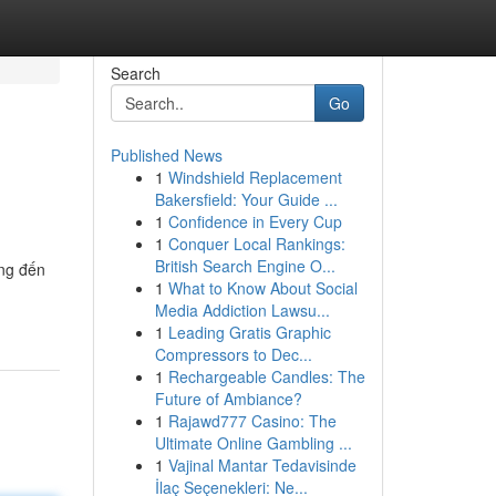
Search
Go
Published News
1
Windshield Replacement
Bakersfield: Your Guide ...
1
Confidence in Every Cup
1
Conquer Local Rankings:
British Search Engine O...
ang đến
1
What to Know About Social
Media Addiction Lawsu...
1
Leading Gratis Graphic
Compressors to Dec...
1
Rechargeable Candles: The
Future of Ambiance?
1
Rajawd777 Casino: The
Ultimate Online Gambling ...
1
Vajinal Mantar Tedavisinde
İlaç Seçenekleri: Ne...