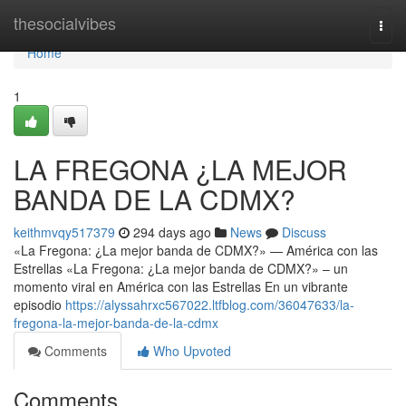
Home
thesocialvibes
Togg
navi
Home
1
LA FREGONA ¿LA MEJOR
BANDA DE LA CDMX?
keithmvqy517379
294 days ago
News
Discuss
«La Fregona: ¿La mejor banda de CDMX?» — América con las
Estrellas «La Fregona: ¿La mejor banda de CDMX?» – un
momento viral en América con las Estrellas En un vibrante
episodio
https://alyssahrxc567022.ltfblog.com/36047633/la-
fregona-la-mejor-banda-de-la-cdmx
Comments
Who Upvoted
Comments