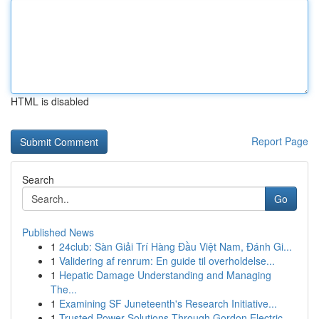
HTML is disabled
Report Page
Search
Go
Published News
1
24club: Sàn Giải Trí Hàng Đầu Việt Nam, Đánh Gi...
1
Validering af renrum: En guide til overholdelse...
1
Hepatic Damage Understanding and Managing
The...
1
Examining SF Juneteenth's Research Initiative...
1
Trusted Power Solutions Through Gordon Electric...