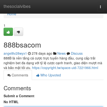
Home
thesocialvibes
Togg
navi
Home
1
888bsacom
angel8v28wyx1
278 days ago
News
Discuss
888B là nền tảng cá cược trực tuyến hàng đầu, cung cấp trải
nghiệm bet đa dạng với tỷ lệ cược cạnh tranh, giao diện mượt mà
và bảo mật tối ưu.
https://copyright.tw/space-uid-7221966.html
Comments
Who Upvoted
Comments
Submit a Comment
No HTML