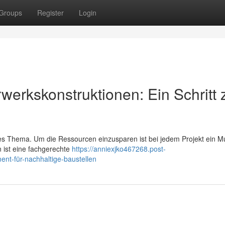
Groups
Register
Login
erkskonstruktionen: Ein Schritt
iges Thema. Um die Ressourcen einzusparen ist bei jedem Projekt ein M
n ist eine fachgerechte
https://anniexjko467268.post-
t-für-nachhaltige-baustellen