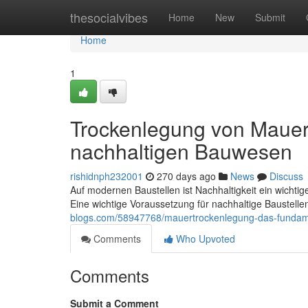
Home
thesocialvibes
Home
New
Submit
Home
1
Trockenlegung von Mauerw
nachhaltigen Bauwesen
rishidnph232001
270 days ago
News
Discuss
Auf modernen Baustellen ist Nachhaltigkeit ein wicht
Eine wichtige Voraussetzung für nachhaltige Baustelle
blogs.com/58947768/mauertrockenlegung-das-fundamen
Comments
Who Upvoted
Comments
Submit a Comment