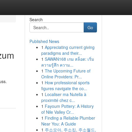
Search
Go
Published News
1
Appreciating current giving
 zum
paradigms and their...
1
SAWAN168 เกม สล็อต: เริ่ม
ความรู้สึก ความ...
1
The Upcoming Future of
Online Providers: Pr...
uss.
1
How professional sports
figures navigate the co...
1
Localiser ma Nutella à
proximité chez c...
1
Fayoum Pottery: A History
of Nile Valley Cr...
1
Finding a Reliable Plumber
Near You: A Guide
1
주소모아, 주소킹, 주소월드,