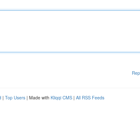
Rep
d
|
Top Users
| Made with
Kliqqi CMS
|
All RSS Feeds