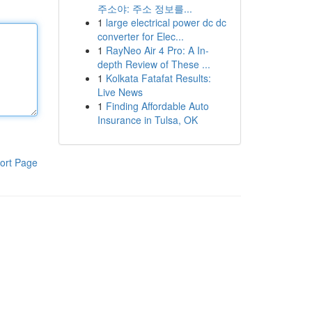
주소야: 주소 정보를...
1
large electrical power dc dc
converter for Elec...
1
RayNeo Air 4 Pro: A In-
depth Review of These ...
1
Kolkata Fatafat Results:
Live News
1
Finding Affordable Auto
Insurance in Tulsa, OK
ort Page