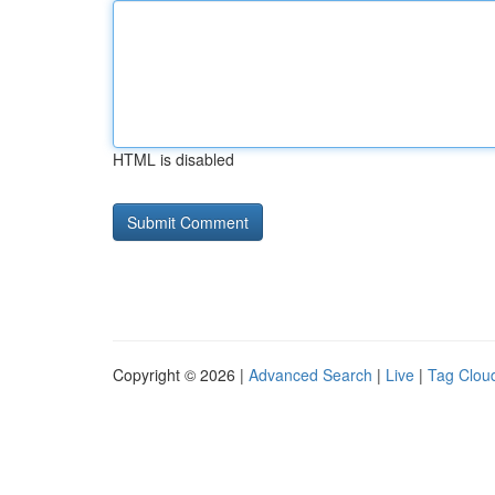
HTML is disabled
Copyright © 2026 |
Advanced Search
|
Live
|
Tag Clou