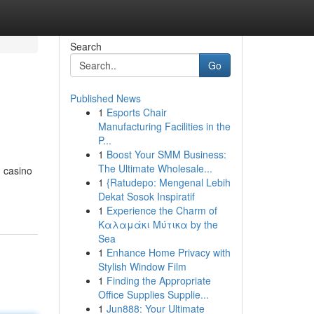
Search
Go
Published News
1
Esports Chair
Manufacturing Facilities in the
P...
1
Boost Your SMM Business:
The Ultimate Wholesale...
, casino
1
{Ratudepo: Mengenal Lebih
Dekat Sosok Inspiratif
1
Experience the Charm of
Καλαμάκι Μύτικα by the
Sea
1
Enhance Home Privacy with
Stylish Window Film
1
Finding the Appropriate
Office Supplies Supplie...
1
Jun888: Your Ultimate