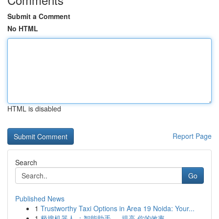
Submit a Comment
No HTML
HTML is disabled
Report Page
Search
Go
Published News
1
Trustworthy Taxi Options in Area 19 Noida: Your...
1
极搜机器人 ：智能助手 ， 提高 你的效率