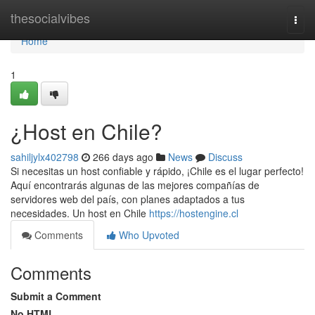
Home
thesocialvibes
Togg
navi
Home
1
¿Host en Chile?
sahiljylx402798
266 days ago
News
Discuss
Si necesitas un host confiable y rápido, ¡Chile es el lugar perfecto!
Aquí encontrarás algunas de las mejores compañías de
servidores web del país, con planes adaptados a tus
necesidades. Un host en Chile
https://hostengine.cl
Comments
Who Upvoted
Comments
Submit a Comment
No HTML