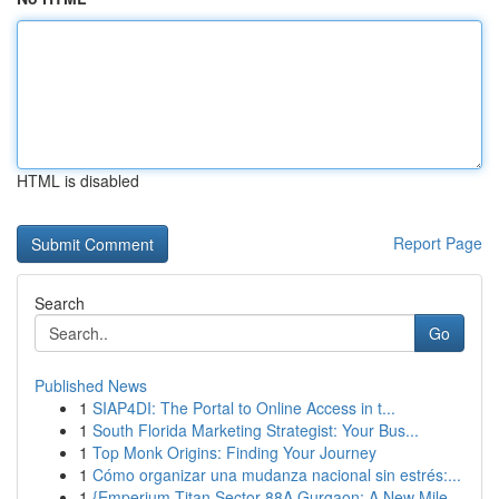
HTML is disabled
Report Page
Search
Go
Published News
1
SIAP4DI: The Portal to Online Access in t...
1
South Florida Marketing Strategist: Your Bus...
1
Top Monk Origins: Finding Your Journey
1
Cómo organizar una mudanza nacional sin estrés:...
1
{Emperium Titan Sector 88A Gurgaon: A New Mile...