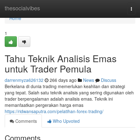
Home
thesocialvibes
Togg
navi
Home
1
Tahu Teknik Analisis Emas
untuk Trader Pemula
darrenmyza626132
266 days ago
News
Discuss
Berkelana di dunia trading memerlukan keahlian dan strategi
yang tepat. Salah satu teknik analisis yang sering digunakan oleh
trader berpengalaman adalah analisis emas. Teknik ini
memanfaatkan pergerakan harga emas
https://ridwansaputra.com/pelatihan-forex-trading/
Comments
Who Upvoted
Comments