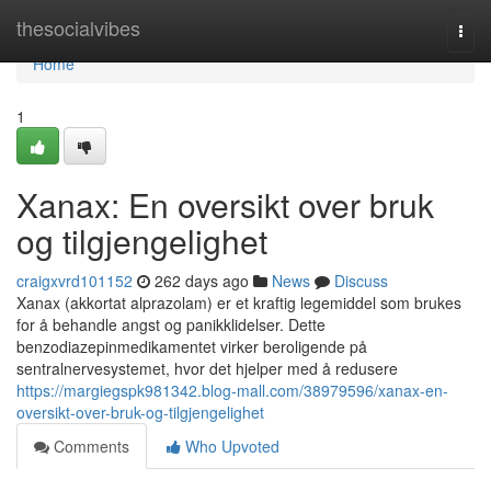
Home
thesocialvibes
Togg
navi
Home
1
Xanax: En oversikt over bruk
og tilgjengelighet
craigxvrd101152
262 days ago
News
Discuss
Xanax (akkortat alprazolam) er et kraftig legemiddel som brukes
for å behandle angst og panikklidelser. Dette
benzodiazepinmedikamentet virker beroligende på
sentralnervesystemet, hvor det hjelper med å redusere
https://margiegspk981342.blog-mall.com/38979596/xanax-en-
oversikt-over-bruk-og-tilgjengelighet
Comments
Who Upvoted