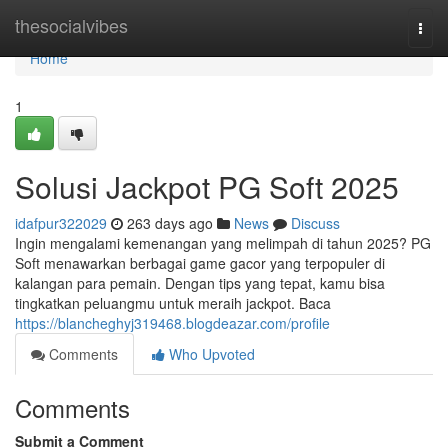
Home
thesocialvibes
Togg
navi
Home
1
Solusi Jackpot PG Soft 2025
idafpur322029
263 days ago
News
Discuss
Ingin mengalami kemenangan yang melimpah di tahun 2025? PG
Soft menawarkan berbagai game gacor yang terpopuler di
kalangan para pemain. Dengan tips yang tepat, kamu bisa
tingkatkan peluangmu untuk meraih jackpot. Baca
https://blancheghyj319468.blogdeazar.com/profile
Comments
Who Upvoted
Comments
Submit a Comment