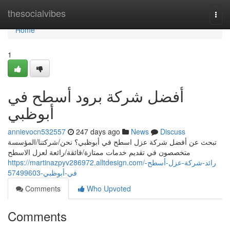
Home
thesocialvibes
Togg
navi
Home
1
أفضل شركة برود أسطح في
أبوظبي
annievocn532557
247 days ago
News
Discuss
تبحث عن أفضل شركة عزل اسطح في أبوظبي؟ نحن/شركتنا/المؤسسة
متخصصون في تقديم خدمات ممتازة/فائقة/رائعة لعزل الاسطح
https://martinazpyv286972.alltdesign.com/رائد-شركة-عزل-أسطح-
في-أبوظبي-57499603
Comments
Who Upvoted
Comments