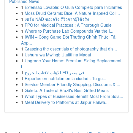
Published News
1
Extensão Lovable: O Guia Completo para Iniciantes
1
Moss Druid Ceramic Dice: A Nature-Inspired Coll...
1
เซรั่ม NAD ของจริง รีวิวจากผู้ใช้จริง
1
PPC for Medical Practices : A Thorough Guide
1
Where to Purchase Lab Compounds Via the I...
1
IWIN – Cổng Game Đổi Thưởng Chính Thức, Tải
App...
1
Grasping the essentials of photography that dis...
1
Ushuru wa Mwingi: Utafiti na Madai
1
Upgrade Your Home: Premium Siding Replacement
i...
1
دُوَات لافتات الخروج LED في مصر
1
Expertos en nutrición en la ciudad : Tu gu...
1
Service Member-Friendly Shopping: Discounts & ...
1
Galeto: A Taste of Brazil's Best Grilled Meats
1
What Types of Businesses Benefit Most From Sola...
1
Meal Delivery to Platforms at Jaipur Railwa...