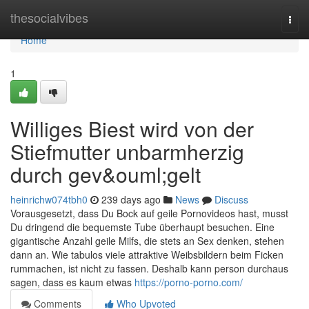
Home
thesocialvibes
Togg
navi
Home
1
Williges Biest wird von der
Stiefmutter unbarmherzig
durch gev&ouml;gelt
heinrichw074tbh0
239 days ago
News
Discuss
Vorausgesetzt, dass Du Bock auf geile Pornovideos hast, musst
Du dringend die bequemste Tube überhaupt besuchen. Eine
gigantische Anzahl geile Milfs, die stets an Sex denken, stehen
dann an. Wie tabulos viele attraktive Weibsbildern beim Ficken
rummachen, ist nicht zu fassen. Deshalb kann person durchaus
sagen, dass es kaum etwas
https://porno-porno.com/
Comments
Who Upvoted