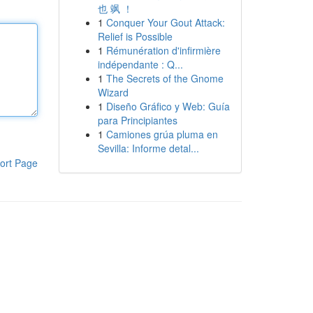
也 飒 ！
1
Conquer Your Gout Attack:
Relief is Possible
1
Rémunération d'infirmière
indépendante : Q...
1
The Secrets of the Gnome
Wizard
1
Diseño Gráfico y Web: Guía
para Principiantes
1
Camiones grúa pluma en
Sevilla: Informe detal...
ort Page