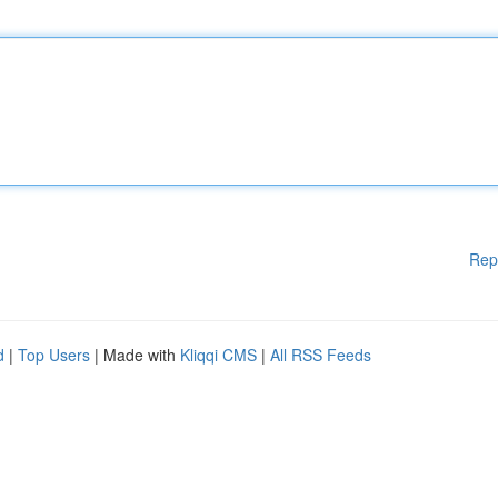
Rep
d
|
Top Users
| Made with
Kliqqi CMS
|
All RSS Feeds