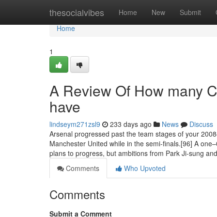
Home
thesocialvibes
Home
New
Submit
Home
1
A Review Of How many Ch
have
lindseym271zsl9
233 days ago
News
Discuss
Arsenal progressed past the team stages of your 200
Manchester United while in the semi-finals.[96] A one–
plans to progress, but ambitions from Park Ji-sung an
Comments
Who Upvoted
Comments
Submit a Comment