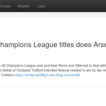
Groups
Register
Login
ampions League titles does Ars
8–09 Champions League year and beat Roma and Villarreal to deal with
0 defeat at Outdated Trafford intended Arsenal needed to win by two cl
d Cristiano
https://emilym429fkp3.fare-blog.com/profile