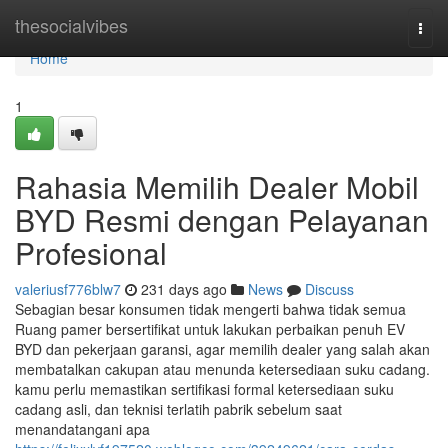
Home
thesocialvibes
Togg
navi
Home
1
Rahasia Memilih Dealer Mobil
BYD Resmi dengan Pelayanan
Profesional
valeriusf776blw7
231 days ago
News
Discuss
Sebagian besar konsumen tidak mengerti bahwa tidak semua
Ruang pamer bersertifikat untuk lakukan perbaikan penuh EV
BYD dan pekerjaan garansi, agar memilih dealer yang salah akan
membatalkan cakupan atau menunda ketersediaan suku cadang.
kamu perlu memastikan sertifikasi formal ketersediaan suku
cadang asli, dan teknisi terlatih pabrik sebelum saat
menandatangani apa