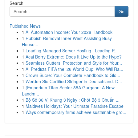
Search
Go
Published News
1
AI Automation Income: Your 2026 Handbook
1
Rubbish Removal Inner West Assisting Busy
House...
1
Leading Managed Server Hosting : Leading P...
1
Acai Berry Extreme: Does It Live Up to the Hype?
1
Seamless Gutters: Protection and Style for Your...
1
AI Predicts FIFA the '26 World Cup: Who Will Ra...
1
Crown Sucre: Your Complete Handbook to Glo...
1
Werden Sie Certified Stringer in Deutschland: D...
1
{Emperium Titan Sector 88A Gurgaon: A New
Landm...
1
Bộ Số 36 Vị Khung 3 Ngày : Chốt Bộ 3 Chuẩn ...
1
Maldives Holidays: Your Ultimate Paradise Escape
1
Ways contemporary firms achieve sustainable gro...