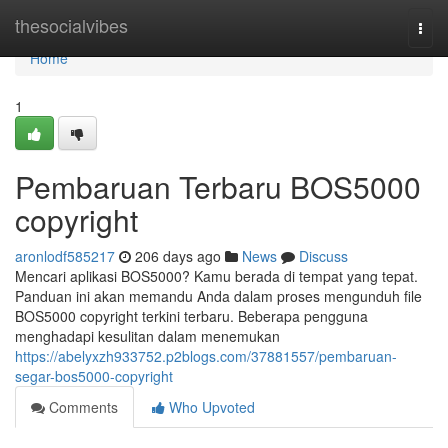
Home
thesocialvibes
Togg
navi
Home
1
Pembaruan Terbaru BOS5000
copyright
aronlodf585217
206 days ago
News
Discuss
Mencari aplikasi BOS5000? Kamu berada di tempat yang tepat.
Panduan ini akan memandu Anda dalam proses mengunduh file
BOS5000 copyright terkini terbaru. Beberapa pengguna
menghadapi kesulitan dalam menemukan
https://abelyxzh933752.p2blogs.com/37881557/pembaruan-
segar-bos5000-copyright
Comments
Who Upvoted