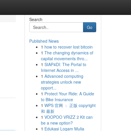
Search
Go
Published News
1
how to recover lost bitcoin
1
The changing dynamics of
capital movements thro...
1
SIAP4DI: The Portal to
Internet Access in ...
1
Advanced computing
strategies unlock new
opport...
1
Protect Your Ride: A Guide
to Bike Insurance
1
WPS 官网 ： 正版 copyright
和 最新
1
VOOPOO VRIZZ 2 Kit can
be a new option?
1
Edukasi Logam Mulia