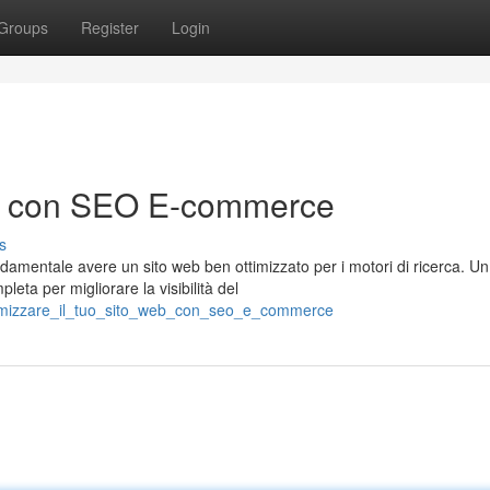
Groups
Register
Login
Web con SEO E-commerce
s
mentale avere un sito web ben ottimizzato per i motori di ricerca. Un
ta per migliorare la visibilità del
ttimizzare_il_tuo_sito_web_con_seo_e_commerce