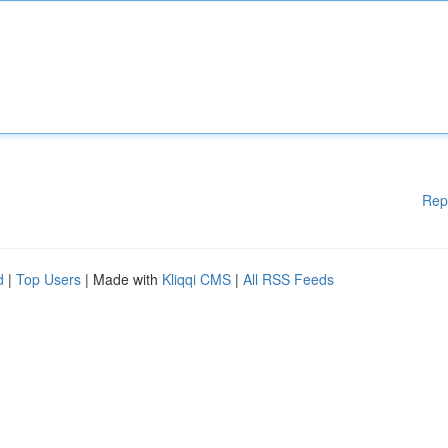
Rep
d
|
Top Users
| Made with
Kliqqi CMS
|
All RSS Feeds