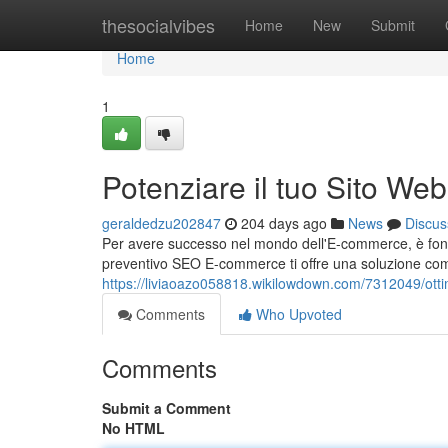
Home
thesocialvibes
Home
New
Submit
Home
1
Potenziare il tuo Sito 
geraldedzu202847
204 days ago
News
Discus
Per avere successo nel mondo dell'E-commerce, è fonda
preventivo SEO E-commerce ti offre una soluzione comple
https://liviaoazo058818.wikilowdown.com/7312049/o
Comments
Who Upvoted
Comments
Submit a Comment
No HTML