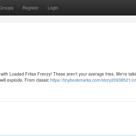
Groups
Register
Login
 with Loaded Frites Frenzy! These aren't your average fries. We're talk
t will explode. From classic
https://tinybookmarks.com/story20938521/cr