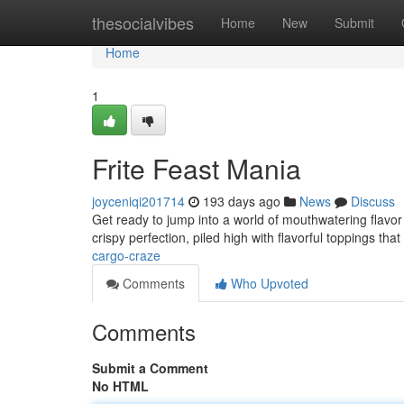
Home
thesocialvibes
Home
New
Submit
Home
1
Frite Feast Mania
joyceniqi201714
193 days ago
News
Discuss
Get ready to jump into a world of mouthwatering flavor
crispy perfection, piled high with flavorful toppings tha
cargo-craze
Comments
Who Upvoted
Comments
Submit a Comment
No HTML