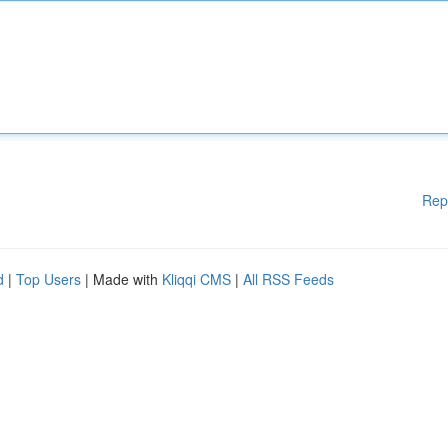
Rep
d
|
Top Users
| Made with
Kliqqi CMS
|
All RSS Feeds