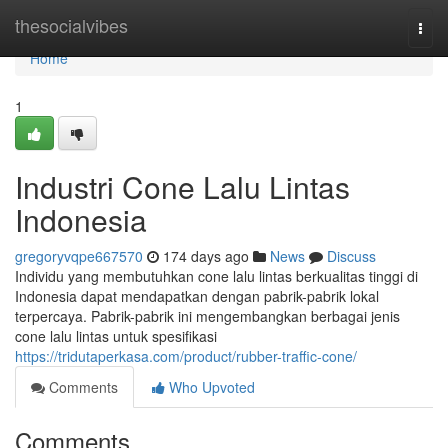
Home
thesocialvibes
Togg
navi
Home
1
Industri Cone Lalu Lintas
Indonesia
gregoryvqpe667570
174 days ago
News
Discuss
Individu yang membutuhkan cone lalu lintas berkualitas tinggi di
Indonesia dapat mendapatkan dengan pabrik-pabrik lokal
terpercaya. Pabrik-pabrik ini mengembangkan berbagai jenis
cone lalu lintas untuk spesifikasi
https://tridutaperkasa.com/product/rubber-traffic-cone/
Comments
Who Upvoted
Comments