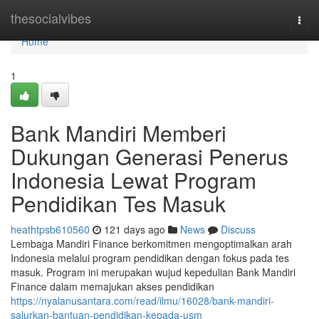
Home
thesocialvibes
Togg
navi
Home
1
Bank Mandiri Memberi
Dukungan Generasi Penerus
Indonesia Lewat Program
Pendidikan Tes Masuk
heathtpsb610560
121 days ago
News
Discuss
Lembaga Mandiri Finance berkomitmen mengoptimalkan arah
Indonesia melalui program pendidikan dengan fokus pada tes
masuk. Program ini merupakan wujud kepedulian Bank Mandiri
Finance dalam memajukan akses pendidikan
https://nyalanusantara.com/read/ilmu/16028/bank-mandiri-
salurkan-bantuan-pendidikan-kepada-usm