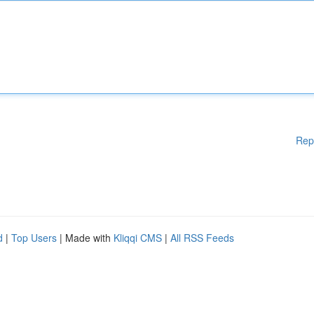
Rep
d
|
Top Users
| Made with
Kliqqi CMS
|
All RSS Feeds