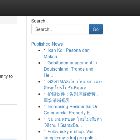
Search
Go
Published News
1
Ikan Koi: Pesona dan
Makna
1
Gebäudemanagement in
Deutschland: Trends und
He...
nity to
1
G2G1MAXเว็บ เว็บตรง: เจาะ
ลึกทุกโปรโมชั่นที่คุณต...
1
护眼软件：告别屏幕疲劳，
重焕清晰视界
1
Increasing Residential Or
Commercial Property E...
1
ชม เกมฟุตบอล โดยไม่เสียค่า
ใช้จ่าย ! Siam2Ba...
1
Poľovnícky e-shop: Váš
komplexný zdroj pre poľo...