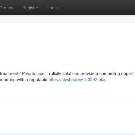
Groups
Register
Login
eatment? Private label Trulicity solutions provide a compelling opportu
artnering with a reputable
https://alyshadtew150292.blog-