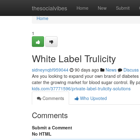
Home
thesocialvibes
Home
New
Submit
Home
1
White Label Trulicity
sidneynqbf959044
90 days ago
News
Discuss
Are you looking to expand your own brand of diabetes tr
cater the growing market for blood sugar control. By p
kids.com/37771596/private-label-trulicity-solutions
Comments
Who Upvoted
Comments
Submit a Comment
No HTML