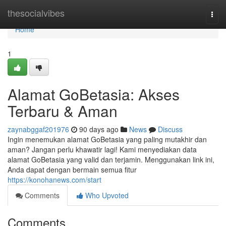
Home
thesocialvibes
Togg
navi
Home
1
Alamat GoBetasia: Akses
Terbaru & Aman
zaynabggaf201976
90 days ago
News
Discuss
Ingin menemukan alamat GoBetasia yang paling mutakhir dan
aman? Jangan perlu khawatir lagi! Kami menyediakan data
alamat GoBetasia yang valid dan terjamin. Menggunakan link ini,
Anda dapat dengan bermain semua fitur
https://konohanews.com/start
Comments
Who Upvoted
Comments