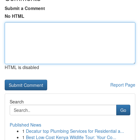
Submit a Comment
No HTML
HTML is disabled
Report Page
Search
Go
Published News
1
Decatur top Plumbing Services for Residential a...
1
Best Low-Cost Kenya Wildlife Tour: Your Co...