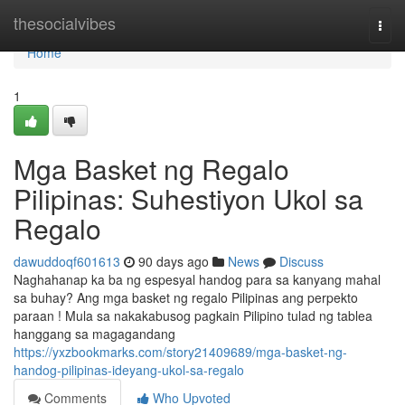
Home
thesocialvibes
Togg
navi
Home
1
Mga Basket ng Regalo
Pilipinas: Suhestiyon Ukol sa
Regalo
dawuddoqf601613
90 days ago
News
Discuss
Naghahanap ka ba ng espesyal handog para sa kanyang mahal
sa buhay? Ang mga basket ng regalo Pilipinas ang perpekto
paraan ! Mula sa nakakabusog pagkain Pilipino tulad ng tablea
hanggang sa magagandang
https://yxzbookmarks.com/story21409689/mga-basket-ng-
handog-pilipinas-ideyang-ukol-sa-regalo
Comments
Who Upvoted